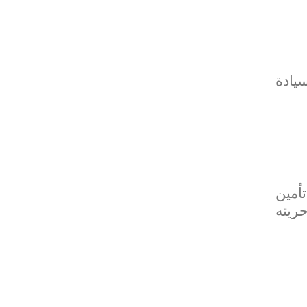
يادة
أمين
حريته