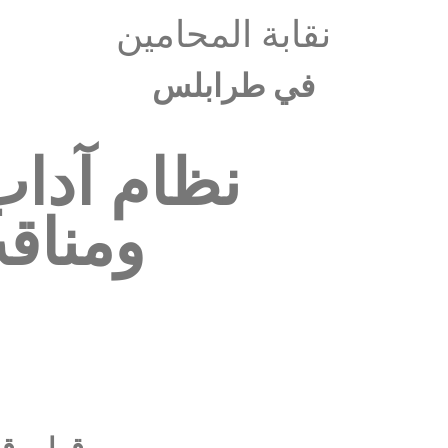
نقابة المحامين
في طرابلس
نظام آداب
ومناق