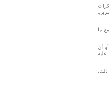
كرات
رين.
ع ما
و أن
عليه
ذلك،