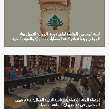
لجنة المحامين المتابعة لملف زورق الموت: للتمهل ببناء
الموقف ريثما تتوافر كافة المعطيات القانونيّة والفنية والطبية
بيان
إجتماع للجنة الإجتماعية برئاسة النقيبة القوال: لقاء ترفيهي
للمحامين في ١٨ حزيران الساعة ١٠ صباحا