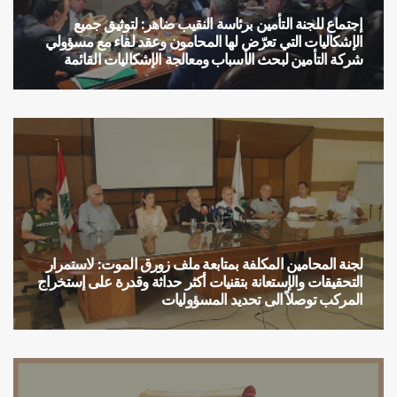
إجتماع للجنة التأمين برئاسة النقيب ضاهر: لتوثيق جميع
الإشكاليات التي تعرّض لها المحامون وعقد لقاء مع مسؤولي
شركة التأمين لبحث الأسباب ومعالجة الإشكاليات القائمة
لجنة التأمين
لجنة المحامين المكلفة بمتابعة ملف زورق الموت: لاستمرار
التحقيقات والإستعانة بتقنيات أكثر حداثة وقدرة على إستخراج
المركب توصلاً الى تحديد المسؤوليات
مؤتمر صحفي