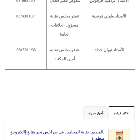
الأستاذ ابراهيم حرفوش
مفوض قصر العدل
03/662505
الأستاذ طوني فرنجية
عضو مجلس نقابة
03/438137
مسؤول العلاقات
العامة
03/331198
الأستاذ نبهان حداد
عضو مجلس نقابة
أمين المكتبة
الأكثر قراءة
أخبار حديثة
بالفيديو.. نقابة المحامين في طرابلس نحو نقابةٍ إالكترونيةٍ
متطورة