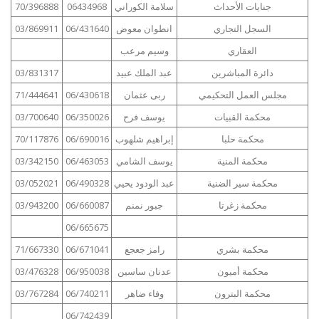
جنايات الأحداث
سلامة الكوراني
06434968
70/396888
السجل التجاري
انطوان معوض
06/431640
03/869911
العقاري
وسيم مرعب
دائرة المباشرين
عبد الملك عبيد
03/831317
مجلس العمل التحكيمي
ربى عثمان
06/430618
71/444641
محكمة القبيات
يوسف فرح
06/350026
03/700640
محكمة حلبا
إبراهيم شلهوب
06/690016
70/117876
محكمة المنية
يوسف الشامي
06/463053
03/342150
محكمة سير الضنية
عبد الودود يحيي
06/490328
03/052021
محكمة زغرتا
جبور نمنم
06/660087
03/943200
06/665675
محكمة بشري
رامز جعجع
06/671041
71/667330
محكمة أميون
عدنان ساسين
06/950038
03/476328
محكمة البترون
وفاء ضاهر
06/740211
03/767284
06/742439