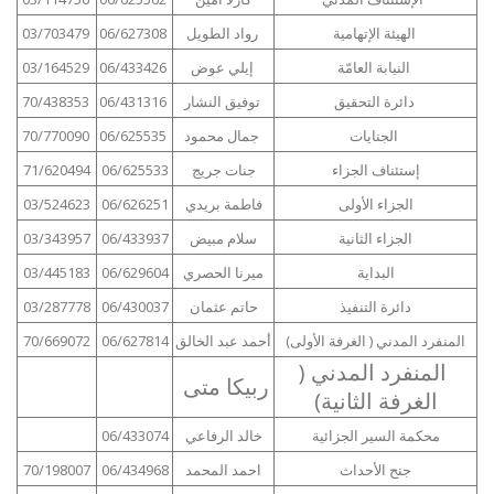
الهيئة الإتهامية
رواد الطويل
06/627308
03/703479
النيابة العامّة
إيلي عوض
06/433426
03/164529
دائرة التحقيق
توفيق النشار
06/431316
70/438353
الجنايات
جمال محمود
06/625535
70/770090
إستئناف الجزاء
جنات جريج
06/625533
71/620494
الجزاء الأولى
فاطمة بريدي
06/626251
03/524623
الجزاء الثانية
سلام مبيض
06/433937
03/343957
البداية
ميرنا الحصري
06/629604
03/445183
دائرة التنفيذ
حاتم عثمان
06/430037
03/287778
المنفرد المدني ( الغرفة الأولى)
أحمد عبد الخالق
06/627814
70/669072
المنفرد المدني (
ربيكا متى
الغرفة الثانية)
محكمة السير الجزائية
خالد الرفاعي
06/433074
جنح الأحداث
احمد المحمد
06/434968
70/198007