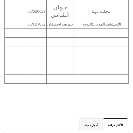
جيهان
محكمة دوما
06/520058
الشامي
الإستئناف المدني (النسخ)
جوزيف اسطفان
06/627802
الأكثر قراءة
أخبار حديثة