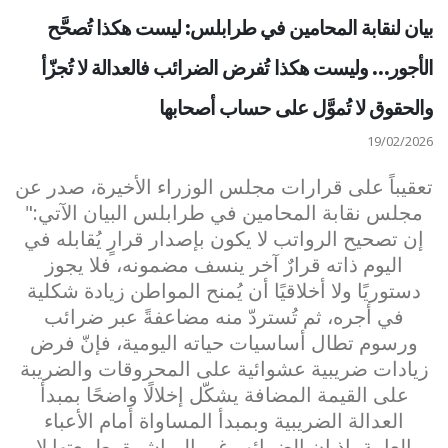
بيان لنقابة المحامين في طرابلس: ليست هكذا تُصحَّح
الأجور… وليست هكذا تُفرض الضرائب فالعدالة لا تُجزّأ
والحقوق لا تُموَّل على حساب أصحابها
19/02/2026
تعقيباً على قرارات مجلس الوزراء الأخيرة، صدر عن
مجلس نقابة المحامين في طرابلس البيان الآتي:"
إن تصحيح الرواتب لا يكون بإصدار قرارٍ يُقابله في
اليوم ذاته قرارٌ آخر ينسف مضمونه، فلا يجوز
دستوريًا ولا أخلاقيًا أن يُمنح المواطن زيادة شكلية
في أجره، ثم تُستردّ منه مضاعفةً عبر ضرائب
ورسوم تطال أساسيات حياته اليومية، فإنّ فرض
زيادات ضريبية عشوائية على المحروقات والضريبة
على القيمة المضافة يشكّل إخلالًا واضحًا بمبدأ
العدالة الضريبية وبمبدأ المساواة أمام الأعباء
العامة، إذ إن الضرائب غير المباشرة بطبيعتها لا