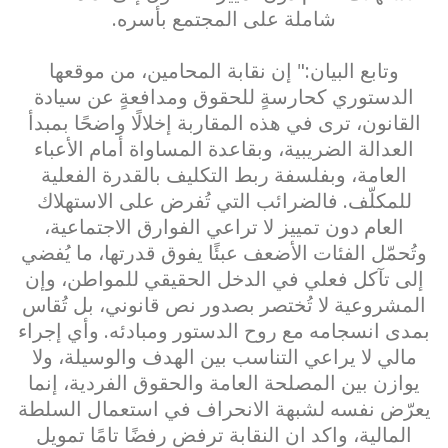
شاملة على المجتمع بأسره.
وتابع البيان:" إن نقابة المحامين، من موقعها
الدستوري كحارسةٍ للحقوق ومدافعةٍ عن سيادة
القانون، ترى في هذه المقاربة إخلالًا واضحًا بمبدأ
العدالة الضريبية، وبقاعدة المساواة أمام الأعباء
العامة، وبفلسفة ربط التكليف بالقدرة الفعلية
للمكلّف. فالضرائب التي تُفرض على الاستهلاك
العام دون تمييز لا تراعي الفوارق الاجتماعية،
وتُحمّل الفئات الأضعف عبئًا يفوق قدرتها، ما يُفضي
إلى تآكل فعلي في الدخل الحقيقي للمواطن، وإن
المشروعية لا تُختصر بصدور نص قانوني، بل تُقاس
بمدى انسجامه مع روح الدستور ومبادئه. وأي إجراء
مالي لا يراعي التناسب بين الهدف والوسيلة، ولا
يوازن بين المصلحة العامة والحقوق الفردية، إنما
يعرّض نفسه لشبهة الانحراف في استعمال السلطة
المالية، واكد ان النقابة ترفض رفضًا تامًا تمويل