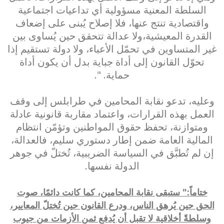
السلطة المعنية مسؤولية أي تداعيات اجتماعية
واقتصادية تنتج عنها، فلا إصلاح يُبنى على إضعاف
القدرة المعيشية،ولا عدالة تتحقق حين يُساوى بين
غير المتساوين في تحمّل الأعباء، ولا دولة تستقيم إذا
تحوّل القانون إلى أداة جباية بدل أن يكون أداة
حماية. ".
وعليه، تدعو نقابة المحامين في طرابلس إلى وقف
العمل بهذه القرارات، واعتماد مقاربة قانونية عادلة
ومتوازنة، تحفظ حقوق المواطنين وتؤمّن انتظام
المالية العامة ضمن إطار دستوري سليم، فالعدالة،
إن لم تُطبَّق في السياسة الضريبية، تُختلّ في جوهر
الدولة نفسها.
ختاماً:" ستبقى نقابة المحامين، كما كانت دائمًا، صوت
الحق حين يُرهق الناس، ودرع القانون حين تُختلّ المعايير،
وسلطةً أخلاقية لا تقبل أن يُدفع ثمن الأزمات من جيوب