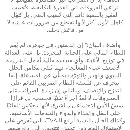
تراعي الفروقات في القدرة التكليفية، فتُصيب
الفقير بالنسبة ذاتها التي تُصيب الغني، بل تُثقِل
كاهل الأول أكثر لأنها تقتطع من ضروريات عيشه لا
من فائض دخله.
وأضاف البيان:" إن الدستور، في جوهره، لم يُقِم
النظام المالي على الجباية المجردة، بل على العدالة
في توزيع الأعباء، وأي سياسة مالية تُحمّل الشريحة
الأضعف عبء المعالجة، فيما تُبقي مكامن الخلل
البنيوي والهدر والتهرّب بمنأى عن المساءلة، إنما
تنحرف عن فلسفة النظام الضريبي القائم على
التدرّج والإنصاف، وبالتالي إن زيادة الضرائب على
المحروقات لا تُعدّ إجراءً تقنيًا فحسب، بل قرارًا
يمسّ الأمن الاجتماعي مباشرة، لأنها تنعكس تلقائيًا
على النقل والغذاء والدواء والخدمات الأساسية.
وكذلك الحال بالنسبة لرفع الـTVA، التي تُفرض على
الاستهلاك العام دون تمييز، فتتحول إلى أداة ضغط